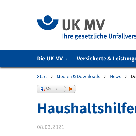
Zur Hauptnavigation springen
Zum Fussbereich springen
Die UK MV
›
Versicherte & Leistun
Sie sind hier:
Start
Medien & Downloads
News
De
Vorlesen
Haushaltshilfe
08.03.2021