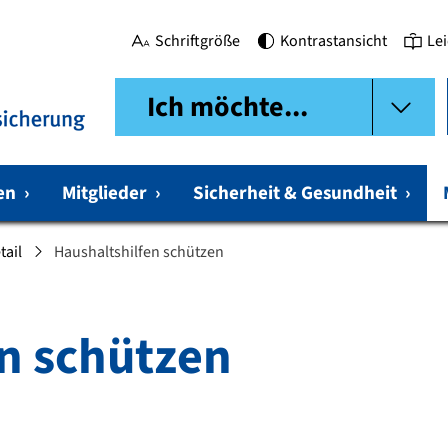
Schriftgröße
Kontrastansicht
Le
Ich möchte...
gen
›
Mitglieder
›
Sicherheit & Gesundheit
›
tail
Haushaltshilfen schützen
n schützen