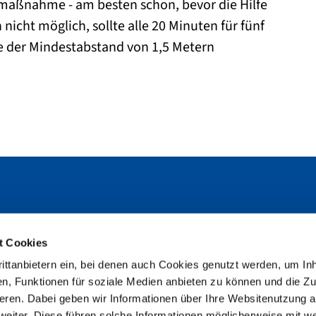
zmaßnahme - am besten schon, bevor die Hilfe
nicht möglich, sollte alle 20 Minuten für fünf
te der Mindestabstand von 1,5 Metern
rn
t Cookies
Facebook
H
ittanbietern ein, bei denen auch Cookies genutzt werden, um In
LinkedIn
n, Funktionen für soziale Medien anbieten zu können und die Zug
U
eren. Dabei geben wir Informationen über Ihre Websitenutzung a
t
 weiter. Diese führen solche Informationen möglicherweise mit w