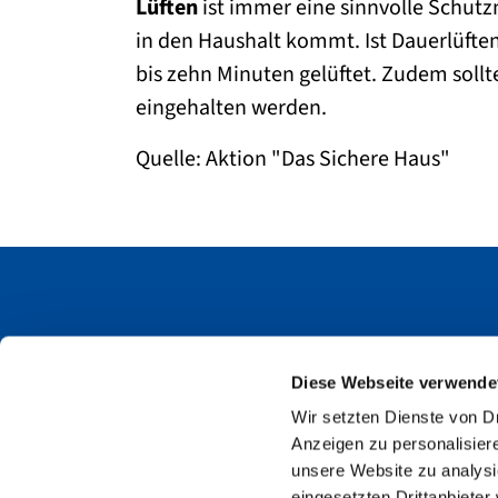
Lüften
ist immer eine sinnvolle Schut
in den Haushalt kommt. Ist Dauerlüften 
bis zehn Minuten gelüftet. Zudem soll
eingehalten werden.
Quelle: Aktion "Das Sichere Haus"
Unfallkasse Mecklenburg-Vorpomme
Diese Webseite verwende
Postfach 11 02 32
Wir setzten Dienste von Dr
19002 Schwerin
Anzeigen zu personalisiere
Wismarsche Str. 199
unsere Website zu analysi
eingesetzten Drittanbieter