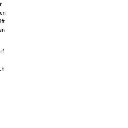
r
sen
ift
en
rf
ch