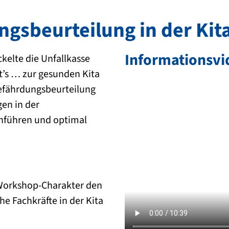
gsbeurteilung in der Kit
Informationsvi
elte die Unfallkasse
ht’s … zur gesunden Kita
Gefährdungsbeurteilung
en in der
chführen und optimal
t Workshop-Charakter den
he Fachkräfte in der Kita