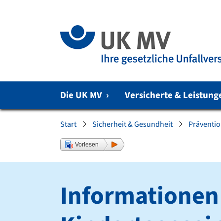
Zur Hauptnavigation springen
Zum Fussbereich springen
Die UK MV
›
Versicherte & Leistun
Sie sind hier:
Start
Sicherheit & Gesundheit
Präventio
Vorlesen
Informationen