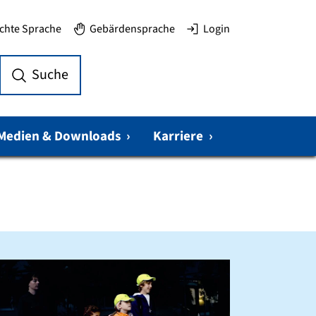
ichte Sprache
Gebärdensprache
Login
Suche
Medien & Downloads
›
Karriere
›