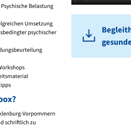
}" />
Psychische Belastung
olgreichen Umsetzung
Begleith
sbedingter psychischer
gesunde
rdungsbeurteilung
 Workshops
eitsmaterial
tipps
abox?
ecklenburg-Vorpommern
d schriftlich zu