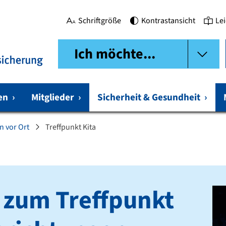
Schriftgröße
Kontrastansicht
Le
Ich möchte...
gen
›
Mitglieder
›
Sicherheit & Gesundheit
›
n vor Ort
Treffpunkt Kita
 zum Treffpunkt