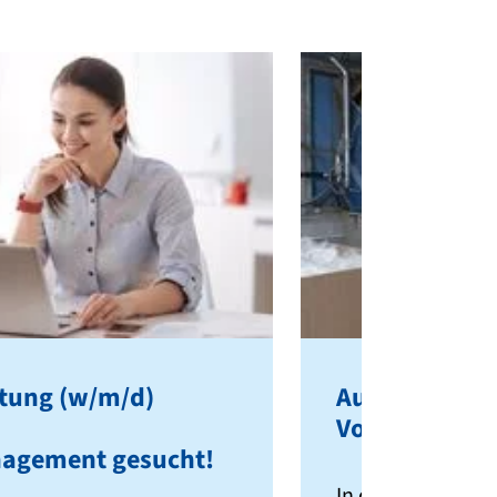
tung (w/m/d)
Aufsichtsper
Vorbereitung
agement gesucht!
In der Präventio