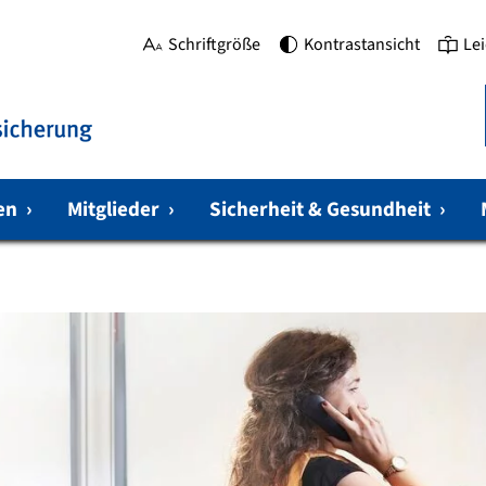
Schriftgröße
Kontrastansicht
Le
gen
›
Mitglieder
›
Sicherheit & Gesundheit
›