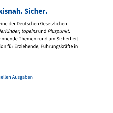
xisnah. Sicher
.
ine der Deutschen Gesetzlichen
derKinder
,
topeins
und
Pluspunkt
.
pannende Themen rund um Sicherheit,
on für Erziehende, Führungskräfte in
uellen Ausgaben