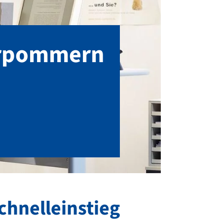
orpommern
chnelleinstieg