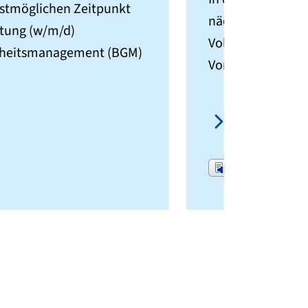
stmöglichen Zeitpunkt
nächstmöglichen 
atung (w/m/d)
Vollzeit, eine Au
dheitsmanagement (BGM)
Vorbereitungsdie
Weiterle
Vorlesen