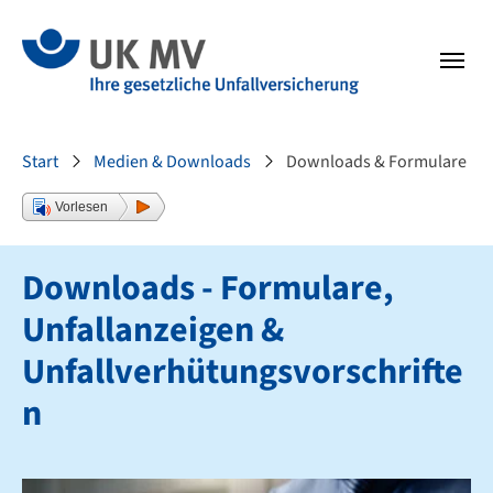
Zur Hauptnavigation springen
Zum Fussbereich springen
Sie sind hier:
Start
Medien & Downloads
Downloads & Formulare
Vorlesen
Downloads - Formulare,
Unfallanzeigen &
Unfallverhütungsvorschrifte
n