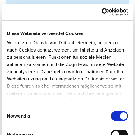
Unfallanzeige für
Diese Webseite verwendet Cookies
Wir setzten Dienste von Drittanbietern ein, bei denen
Kinder in
auch Cookies genutzt werden, um Inhalte und Anzeigen
zu personalisieren, Funktionen für soziale Medien
Kindergärten &
anbieten zu können und die Zugriffe auf unsere Website
zu analysieren. Dabei geben wir Informationen über Ihre
Schulen,
Websitenutzung an die eingesetzten Drittanbieter weiter.
Diese führen solche Informationen möglicherweise mit
weiteren Daten zusammen, die durch Sie bereitgestellt
Studierende
oder die über Sie im Rahmen Ihrer Nutzung dieser
Dienste bereits gesammelt wurden. Für die Verwendung
E
solcher Dienste, die nicht der Herstellung der
Notwendig
i
Funktionalität dieser Webseite dienen, benötigen wir Ihre
n
vorherige Einwilligung, die jederzeit widerrufbar ist.
w
Präferenzen