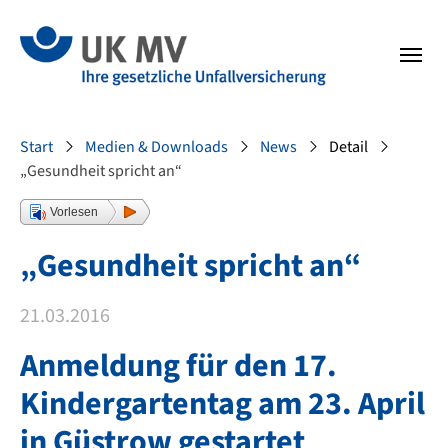
Zur Hauptnavigation springen
Zum Fussbereich springen
Sie sind hier:
Start
Medien & Downloads
News
Detail
„Gesundheit spricht an“
Vorlesen
„Gesundheit spricht an“
21.03.2016
Anmeldung für den 17.
Kindergartentag am 23. April
in Güstrow gestartet