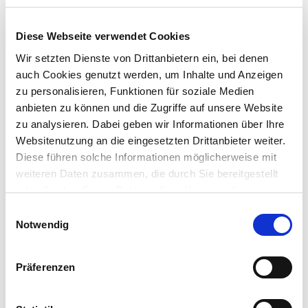
Satellitenveranstaltung, die parallel zum ersten Teil
der Workshops angeboten wird. Sie umfasst Vorträge
Diese Webseite verwendet Cookies
zu Kernthemen in Führungspositionen, zum Beispiel
Mitarbeitergespräche und betriebliches
Wir setzten Dienste von Drittanbietern ein, bei denen
auch Cookies genutzt werden, um Inhalte und Anzeigen
Gesundheitsmanagement. Die anschließende
zu personalisieren, Funktionen für soziale Medien
Podiumsdiskussion können die Teilnehmenden
anbieten zu können und die Zugriffe auf unsere Website
nutzen, um sich mit den Expertinnen und Experten
zu analysieren. Dabei geben wir Informationen über Ihre
auszutauschen.
Websitenutzung an die eingesetzten Drittanbieter weiter.
Diese führen solche Informationen möglicherweise mit
Interessenten können sich bis 31. März telefonisch
weiteren Daten zusammen, die durch Sie bereitgestellt
anmelden unter der Nummer 0385/7589439.
oder die über Sie im Rahmen Ihrer Nutzung dieser
Veranstaltungsort ist die Fachhochschule für
Dienste bereits gesammelt wurden. Für die Verwendung
E
öffentliche Verwaltung, Polizei und Rechtspflege in
solcher Dienste, die nicht der Herstellung der
Notwendig
i
Güstrow.
Funktionalität dieser Webseite dienen, benötigen wir Ihre
n
vorherige Einwilligung, die jederzeit widerrufbar ist.
w
Hintergrund zur Unfallkasse
Präferenzen
i
und zum Aktionstag
l