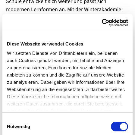
Schule entwickelt sich weiter und passt sich
modernen Lernformen an. Mit der Winterakademie
unterstützen wir unsere Lehrerinnen und Lehrer und
geben ihnen wertvolle Anregungen und Tipps, wie sie
ihren Unterricht den neuen Entwicklungen anpassen
können", so Martin.
Diese Webseite verwendet Cookies
Wir setzten Dienste von Drittanbietern ein, bei denen
Eröffnet wurde die diesjährige Winterakademie mit
auch Cookies genutzt werden, um Inhalte und Anzeigen
dem Vortrag "Digitalisierung - Fluch oder Segen?".
zu personalisieren, Funktionen für soziale Medien
Danach folgen Angebote, wie Lehrerinnen und Lehrer
anbieten zu können und die Zugriffe auf unsere Website
digitale Medien in den Unterricht integrieren können.
zu analysieren. Dabei geben wir Informationen über Ihre
Es geht um Kinderrechte oder darum, wie Geschichte
Websitenutzung an die eingesetzten Drittanbieter weiter.
spielerisch erkundet werden kann. Ein anderer
Diese führen solche Informationen möglicherweise mit
Workshop bietet ein Methodentraining zu den
weiteren Daten zusammen, die durch Sie bereitgestellt
Nachhaltigkeitszielen der Vereinten Nationen an.
oder die über Sie im Rahmen Ihrer Nutzung dieser
Dienste bereits gesammelt wurden. Für die Verwendung
Darüber hinaus gibt es Beratungsangebote, wie
E
solcher Dienste, die nicht der Herstellung der
Notwendig
Grundschülerinnen und -schüler mit Problemen in
i
Funktionalität dieser Webseite dienen, benötigen wir Ihre
n