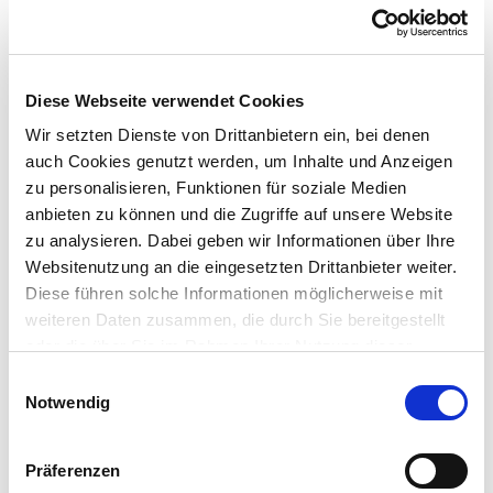
Richtungsänderung rechtzeitig an.
E-Scooter sind nur für eine Person
zugelassen. Personentransporte oder Anhänger
Diese Webseite verwendet Cookies
sind nicht gestattet.
Wir setzten Dienste von Drittanbietern ein, bei denen
Es besteht keine Helmpflicht, aber das Tragen
auch Cookies genutzt werden, um Inhalte und Anzeigen
eines Helms wird empfohlen, ebenso wie
zu personalisieren, Funktionen für soziale Medien
reflektierende Kleidung bei schlechter Sicht und
anbieten zu können und die Zugriffe auf unsere Website
Dunkelheit.
zu analysieren. Dabei geben wir Informationen über Ihre
Vorsicht bei Alkohol am Lenker! Es gelten
Websitenutzung an die eingesetzten Drittanbieter weiter.
dieselben Alkoholgrenzwerte wie für
Diese führen solche Informationen möglicherweise mit
Autofahrerinnen und Autofahrer.
weiteren Daten zusammen, die durch Sie bereitgestellt
oder die über Sie im Rahmen Ihrer Nutzung dieser
Verkehrssicherheit und Arbeitsschutz
Dienste bereits gesammelt wurden. Für die Verwendung
E
Warum ist die Sicherheit auf dem E-Scooter
solcher Dienste, die nicht der Herstellung der
Notwendig
i
überhaupt ein Thema für die gesetzliche
Funktionalität dieser Webseite dienen, benötigen wir Ihre
n
vorherige Einwilligung, die jederzeit widerrufbar ist.
Unfallversicherung? Berufsgenossenschaften und
w
Präferenzen
Unfallkassen entschädigen nicht nur bei Arbeits-,
i