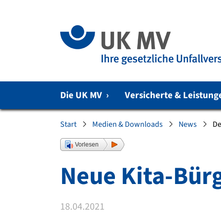
Zur Hauptnavigation springen
Zum Fussbereich springen
Die UK MV
›
Versicherte & Leistun
Sie sind hier:
Start
Medien & Downloads
News
De
Vorlesen
Neue Kita-Bür
18.04.2021