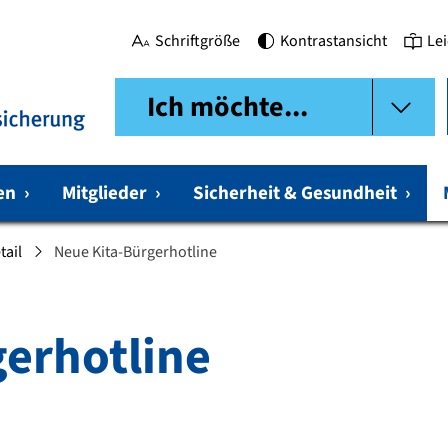
Schriftgröße
Kontrastansicht
Le
Ich möchte...
gen
›
Mitglieder
›
Sicherheit & Gesundheit
›
tail
Neue Kita-Bürgerhotline
gerhotline