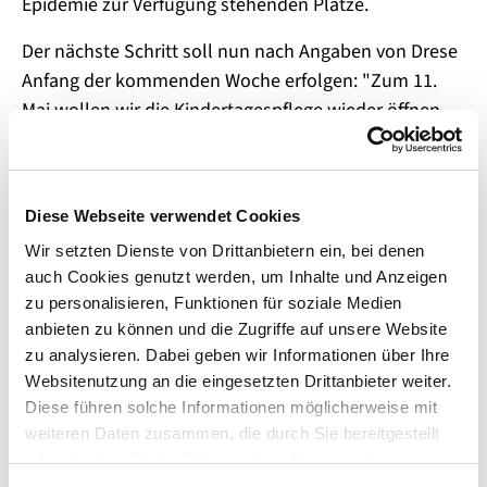
Epidemie zur Verfügung stehenden Plätze.
Der nächste Schritt soll nun nach Angaben von Drese
Anfang der kommenden Woche erfolgen: "Zum 11.
Mai wollen wir die Kindertagespflege wieder öffnen
und vollständig vom Besuchsvberbot ausnehmen", so
die Ministerin. Darüber werde das Kabinett am
Donnerstag beraten und beschließen.
Diese Webseite verwendet Cookies
In der Kindertagespflege gibt es bereits eine
Wir setzten Dienste von Drittanbietern ein, bei denen
konstante Grupopengröße von maximal fünf Kindern,
auch Cookies genutzt werden, um Inhalte und Anzeigen
so dass die Hygienegrundsätze in der Regel
zu personalisieren, Funktionen für soziale Medien
anbieten zu können und die Zugriffe auf unsere Website
umgesetzt und eingehalten werden können,
zu analysieren. Dabei geben wir Informationen über Ihre
verdeutlichte Drese. "Die Öffnung der
Websitenutzung an die eingesetzten Drittanbieter weiter.
Kindertagespflege führt zu einer Entlastung vieler
Diese führen solche Informationen möglicherweise mit
Familien die Familie und Beruf wieder besser
weiteren Daten zusammen, die durch Sie bereitgestellt
vereinbaren können. Kinder in der Kindertagespflege
oder die über Sie im Rahmen Ihrer Nutzung dieser
erhalten gleichzeitig die Möglichkeit im Sinne der
Dienste bereits gesammelt wurden. Für die Verwendung