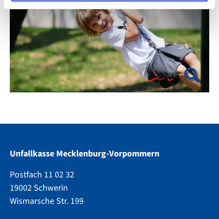
l
Unfallkasse Mecklenburg-Vorpommern
Postfach 11 02 32
19002 Schwerin
Wismarsche Str. 199