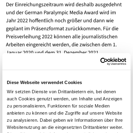
Der Einreichungszeitraum wird deshalb ausgedehnt
und der German Paralympic Media Award wird im
Jahr 2022 hoffentlich noch größer und dann wie
geplant im Präsenzformat zurückkommen. Für die
Preisverleihung 2022 können alle journalistischen
Arbeiten eingereicht werden, die zwischen dem 1.
Januar 2020 und dem 31. Dezember 2021
veröffentlicht wurden. Ab sofort können Beiträge auf
folgender Webseite eingereicht werden:
www.dguv.de/gpma
Diese Webseite verwendet Cookies
Ursprünglich für das Jahr 2021 eingereichte Beiträge
Wir setzten Dienste von Drittanbietern ein, bei denen
werden automatisch berücksichtigt und mit in den
auch Cookies genutzt werden, um Inhalte und Anzeigen
Preiszyklus 2022 übernommen.
zu personalisieren, Funktionen für soziale Medien
anbieten zu können und die Zugriffe auf unsere Website
Beim GPMA werden die besten Reportagen und
zu analysieren. Dabei geben wir Informationen über Ihre
Hintergrundberichte sowie Interviews und andere
Websitenutzung an die eingesetzten Drittanbieter weiter.