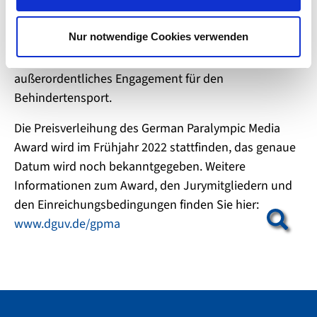
(Gestaltung einer ganzen Seite oder eines
w
Portals)
a
Nur notwendige Cookies verwenden
h
Zusätzlich gibt es einen Sonderpreis für
l
außerordentliches Engagement für den
Behindertensport.
Die Preisverleihung des German Paralympic Media
Award wird im Frühjahr 2022 stattfinden, das genaue
Datum wird noch bekanntgegeben. Weitere
Informationen zum Award, den Jurymitgliedern und
den Einreichungsbedingungen finden Sie hier:
www.dguv.de/gpma
Show larger version