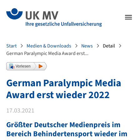
Zur Hauptnavigation springen
Zum Fussbereich springen
Sie sind hier:
Start
Medien & Downloads
News
Detail
German Paralympic Media Award erst...
Vorlesen
German Paralympic Media
Award erst wieder 2022
17.03.2021
Größter Deutscher Medienpreis im
Bereich Behindertensport wieder im