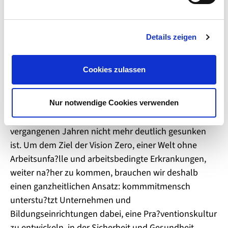
u
Damit fühlen sich aber nicht alle wohl, die für sich
n
und ihre Familien ein Mehr an Sicherheit wünschen.
g
Hintergrund kommmitmensch
Details zeigen
s
a
kommmitmensch ist die bundesweite Pra?
u
Cookies zulassen
s
ventionskampagne von Berufsgenossenschaften,
w
Unfallkassen und ihrem Spitzenverband Deutsche
a
Gesetzliche Unfallversicherung (DGUV). Hintergrund
Nur notwendige Cookies verwenden
h
ist, dass die Zahl der Arbeitsunfa?lle in den
l
vergangenen Jahren nicht mehr deutlich gesunken
ist. Um dem Ziel der Vision Zero, einer Welt ohne
Arbeitsunfa?lle und arbeitsbedingte Erkrankungen,
weiter na?her zu kommen, brauchen wir deshalb
einen ganzheitlichen Ansatz: kommmitmensch
unterstu?tzt Unternehmen und
Bildungseinrichtungen dabei, eine Pra?ventionskultur
zu entwickeln, in der Sicherheit und Gesundheit