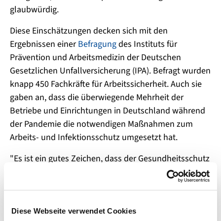
glaubwürdig.
Diese Einschätzungen decken sich mit den
Ergebnissen einer
Befragung
des Instituts für
Prävention und Arbeitsmedizin der Deutschen
Gesetzlichen Unfallversicherung (IPA). Befragt wurden
knapp 450 Fachkräfte für Arbeitssicherheit. Auch sie
gaben an, dass die überwiegende Mehrheit der
Betriebe und Einrichtungen in Deutschland während
der Pandemie die notwendigen Maßnahmen zum
Arbeits- und Infektionsschutz umgesetzt hat.
"Es ist ein gutes Zeichen, dass der Gesundheitsschutz
eine gewichtigere Rolle im betrieblichen Umfeld zu
spielen scheint, als dies noch vor der Pandemie der
Fall war", sagt Gregor Doepke, Leiter der
Kommunikation der Deutschen Gesetzlichen
Diese Webseite verwendet Cookies