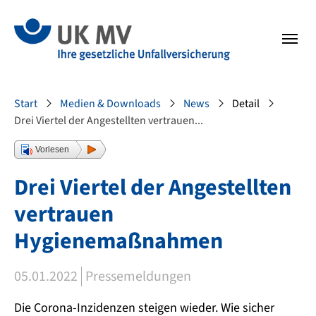
Zur Hauptnavigation springen
Zum Fussbereich springen
Sie sind hier:
Start
Medien & Downloads
News
Detail
Drei Viertel der Angestellten vertrauen...
Vorlesen
Drei Viertel der Angestellten
vertrauen
Hygienemaßnahmen
05.01.2022
Pressemeldungen
Die Corona-Inzidenzen steigen wieder. Wie sicher