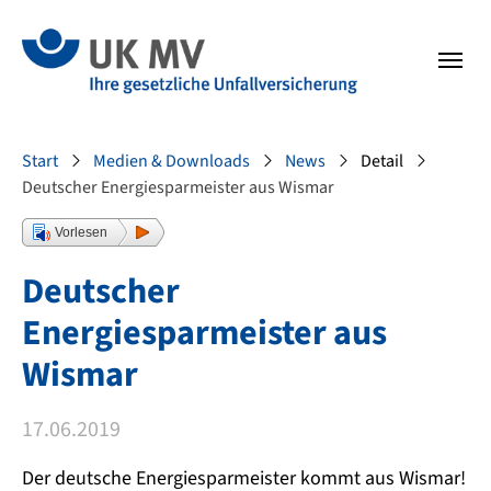
Zur Hauptnavigation springen
Zum Fussbereich springen
Sie sind hier:
Start
Medien & Downloads
News
Detail
Deutscher Energiesparmeister aus Wismar
Vorlesen
Deutscher
Energiesparmeister aus
Wismar
17.06.2019
Der deutsche Energiesparmeister kommt aus Wismar!