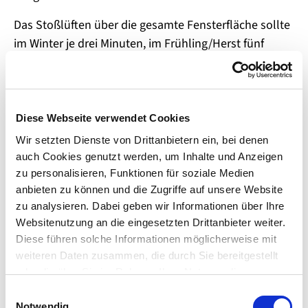
Das Stoßlüften über die gesamte Fensterfläche sollte
im Winter je drei Minuten, im Frühling/Herst fünf
Minuten und im Sommer zehn Minuten andauern.
Die KollegInnen der BGN erstellten einen
Lüftungsrechner. Hiermit kann schnell
Diese Webseite verwendet Cookies
festgestellt werden, in welchen Intervallen eine
Wir setzten Dienste von Drittanbietern ein, bei denen
Lüftung - abhängig von Raumgröße, Personenanzahl
auch Cookies genutzt werden, um Inhalte und Anzeigen
und Tätigkeit - stattfinden soll.
zu personalisieren, Funktionen für soziale Medien
anbieten zu können und die Zugriffe auf unsere Website
Hier geht es zum
BGN-Lüftungsrechner.
zu analysieren. Dabei geben wir Informationen über Ihre
Websitenutzung an die eingesetzten Drittanbieter weiter.
Diese führen solche Informationen möglicherweise mit
Show larger version
weiteren Daten zusammen, die durch Sie bereitgestellt
oder die über Sie im Rahmen Ihrer Nutzung dieser
Dienste bereits gesammelt wurden. Für die Verwendung
E
solcher Dienste, die nicht der Herstellung der
Notwendig