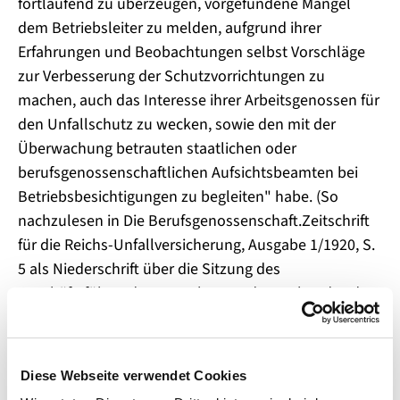
fortlaufend zu überzeugen, vorgefundene Mängel
dem Betriebsleiter zu melden, aufgrund ihrer
Erfahrungen und Beobachtungen selbst Vorschläge
zur Verbesserung der Schutzvorrichtungen zu
machen, auch das Interesse ihrer Arbeitsgenossen für
den Unfallschutz zu wecken, sowie den mit der
Überwachung betrauten staatlichen oder
berufsgenossenschaftlichen Aufsichtsbeamten bei
Betriebsbesichtigungen zu begleiten" habe. (So
nachzulesen in Die Berufsgenossenschaft.Zeitschrift
für die Reichs-Unfallversicherung, Ausgabe 1/1920, S.
5 als Niederschrift über die Sitzung des
Geschäftsführenden Ausschusses des Verbandes der
Deutschen Berufsgenossenschaften am 20. Oktober
1919)
Diese Webseite verwendet Cookies
Diese Vertrauensperson, die im Betrieb